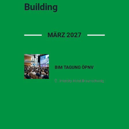
Zum
Building
Inhalt
springen
MÄRZ 2027
März 16 - 17 2027
BIM TAGUNG ÖPNV
Intercity Hotel Braunschweig