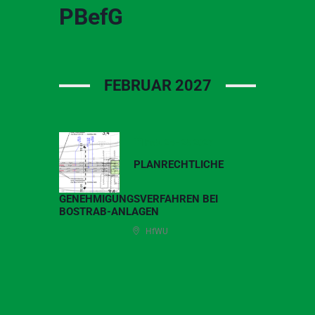
Zum
PBefG
Inhalt
springen
FEBRUAR 2027
Feb. 24 - 25 2027
PLANRECHTLICHE
GENEHMIGUNGSVERFAHREN BEI
BOSTRAB-ANLAGEN
HfWU