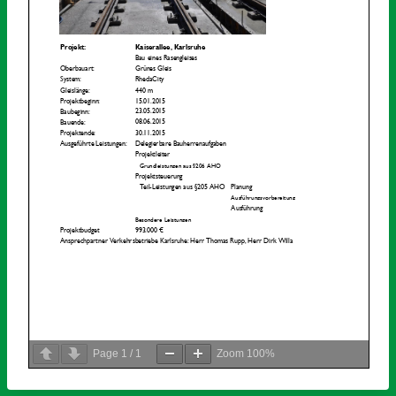
Page
1
/
1
Zoom
100%